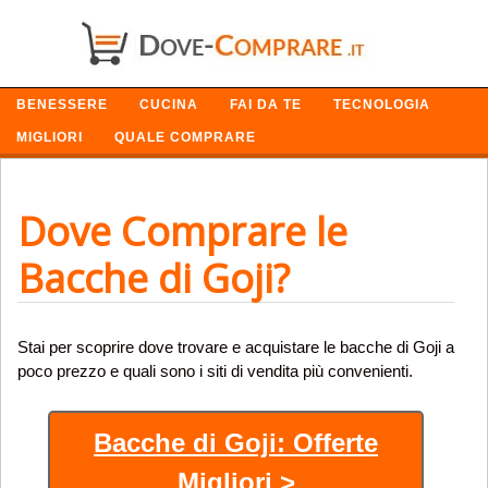
SETTORI
BENESSERE
CUCINA
FAI DA TE
TECNOLOGIA
MIGLIORI
QUALE COMPRARE
Dove Comprare le
Bacche di Goji?
Stai per scoprire dove trovare e acquistare le bacche di Goji a
poco prezzo e quali sono i siti di vendita più convenienti.
Bacche di Goji: Offerte
Migliori >