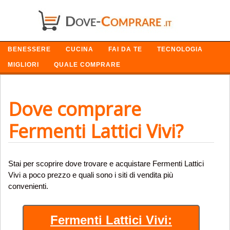
SETTORI
BENESSERE
CUCINA
FAI DA TE
TECNOLOGIA
MIGLIORI
QUALE COMPRARE
Dove comprare
Fermenti Lattici Vivi?
Stai per scoprire dove trovare e acquistare Fermenti Lattici
Vivi a poco prezzo e quali sono i siti di vendita più
convenienti.
Fermenti Lattici Vivi: