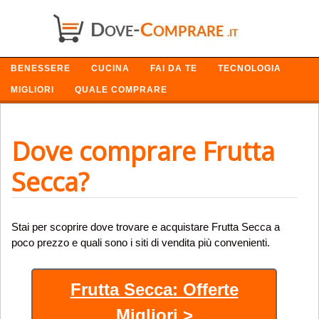
SETTORI
BENESSERE
CUCINA
FAI DA TE
TECNOLOGIA
MIGLIORI
QUALE COMPRARE
Dove comprare Frutta
Secca?
Stai per scoprire dove trovare e acquistare Frutta Secca a
poco prezzo e quali sono i siti di vendita più convenienti.
Frutta Secca: Offerte
Migliori >