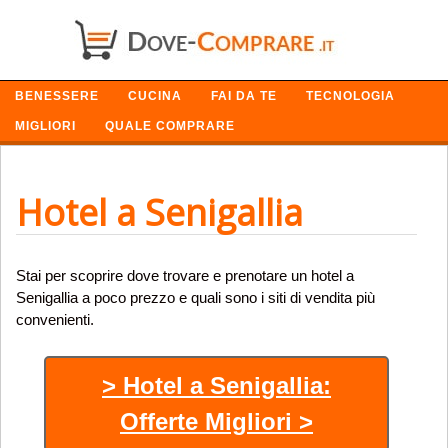
SETTORI
BENESSERE
CUCINA
FAI DA TE
TECNOLOGIA
MIGLIORI
QUALE COMPRARE
Hotel a Senigallia
Stai per scoprire dove trovare e prenotare un hotel a
Senigallia a poco prezzo e quali sono i siti di vendita più
convenienti.
> Hotel a Senigallia:
Offerte Migliori >