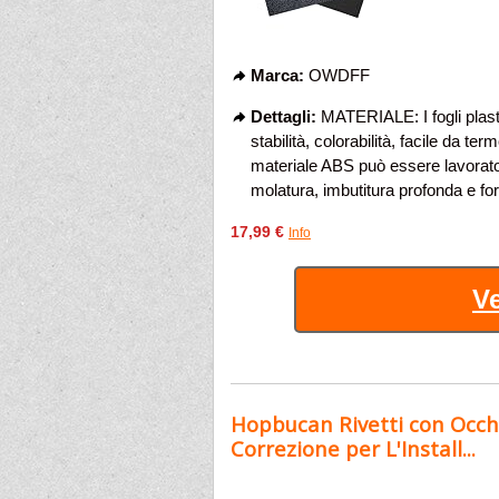
Marca:
OWDFF
Dettagli:
MATERIALE: I fogli plasti
stabilità, colorabilità, facile da ter
materiale ABS può essere lavorato
molatura, imbutitura profonda e fo
17,99 €
Info
Ve
Hopbucan Rivetti con Occhi
Correzione per L'Install...