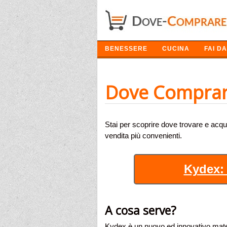
SETTORI
BENESSERE
CUCINA
FAI DA
Dove Comprar
Stai per scoprire dove trovare e acqu
vendita più convenienti.
Kydex: 
A cosa serve?
Kydex è un nuovo ed innovativo mater