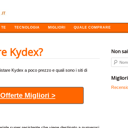
 TE
TECNOLOGIA
MIGLIORI
QUALE COMPRARE
e Kydex?
Non sai
istare Kydex a poco prezzo e quali sono i siti di
Migliori
Recensio
Offerte Migliori >
iale super resistente che viene destinato a numerosi