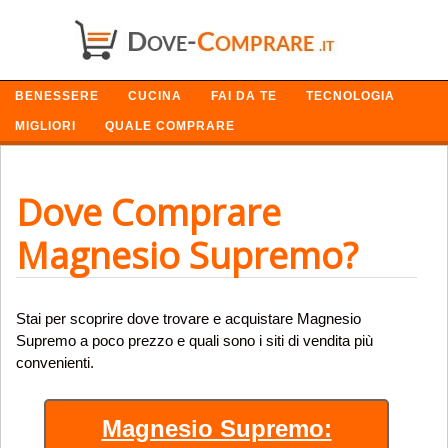
SETTORI
BENESSERE
CUCINA
FAI DA TE
TECNOLOGIA
MIGLIORI
QUALE COMPRARE
Dove Comprare
Magnesio Supremo?
Stai per scoprire dove trovare e acquistare Magnesio
Supremo a poco prezzo e quali sono i siti di vendita più
convenienti.
Magnesio Supremo: