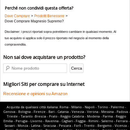
Perché non condividi questa offerta?
Dove Comprare
Prodotti Benessere
Dove Comprare Magnesio Supremo?
Disclaimer: i prezzi riportati sopra potrebbero cambiare in qualsiasi momento. Al
tuo acquisto si applica solo il prezzo riportato nel negozio al momento della
compravendita.
Non sai dove acquistare un prodotto?
Migliori Siti per comprare su Internet
Recensione e opinioni su Amazon
Acquista da qualsiasi città italiana: Roma - Milano - Napoli - Torino - Palermo -
Genova - Bologna - Firenze - Bari - Catania - Venezia - Verona - Messina - Padova -
Trieste - Taranto -Brescia - Prato - Reggio Calabria - Modena - Parma - Reggio
Emilia - Perugia - Livorno - Ravenna - Cagliari - Foggia - Rimini - Salerno - Ferrara -
Sassari - Monza - Latina - Siracusa - Pescara - Forlì - Trento - Bergamo - Vicenza -