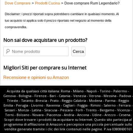
Dove Comprare
Prodotti Cucina
Dove comprare Rum Legendario?
Disclaimer: i prezzi riportati sopra potrebbero cambiare in qualsiasi momento. Al
tuo acquisto si applica solo il prezzo riportato nel negozio al momento della
compravendita.
Non sai dove acquistare un prodotto?
Migliori Siti per comprare su Internet
Recensione e opinioni su Amazon
Acquista da qualsiasi città italiana: Roma - Milano - Napoli - Torino - Palermo -
Genova - Bologna - Firenze - Bari - Catania - Venezia - Verona - Messina - Padova -
Trieste - Taranto -Brescia - Prato - Reggio Calabria - Modena - Parma - Reggio
Emilia - Perugia - Livorno - Ravenna - Cagliari - Foggia - Rimini - Salerno - Ferrara -
Sassari - Monza - Latina - Siracusa - Pescara - Forlì - Trento - Bergamo - Vicenza -
Terni - Bolzano - Novara - Piacenza - Andria - Ancona - Udine - Arezzo - Cesena.
Scopri dove trovare i prodotti da acquistare su Internet. Questo sito partecipa al
programma di affiliazione di Amazon e percepisce una piccola percentuale sulle
vendite generate tramite i clic dei link contenuti nelle pagine. P.iva 03808600161