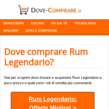
SETTORI
BENESSERE
CUCINA
FAI DA TE
TECNOLOGIA
MIGLIORI
QUALE COMPRARE
Dove comprare Rum
Legendario?
Stai per scoprire dove trovare e acquistare Rum Legendario a
poco prezzo e quali sono i siti di vendita più convenienti.
Rum Legendario:
Offerte Migliori >