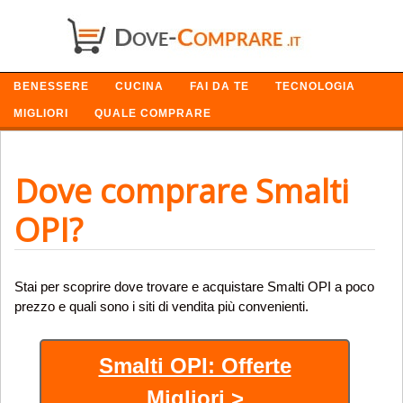
SETTORI
BENESSERE
CUCINA
FAI DA TE
TECNOLOGIA
MIGLIORI
QUALE COMPRARE
Dove comprare Smalti
OPI?
Stai per scoprire dove trovare e acquistare Smalti OPI a poco
prezzo e quali sono i siti di vendita più convenienti.
Smalti OPI: Offerte
Migliori >