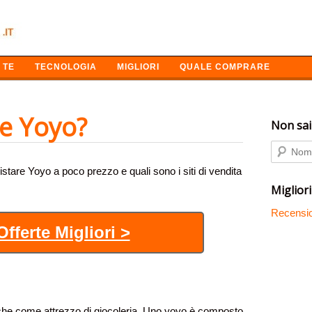
 TE
TECNOLOGIA
MIGLIORI
QUALE COMPRARE
e Yoyo?
Non sai
stare Yoyo a poco prezzo e quali sono i siti di vendita
Migliori
Recensio
fferte Migliori >
anche come attrezzo di giocoleria. Uno yoyo è composto