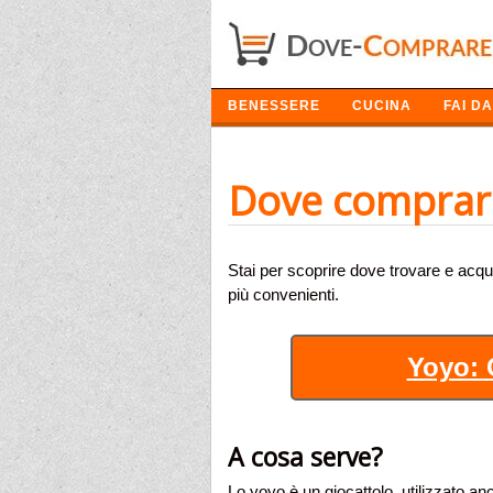
SETTORI
BENESSERE
CUCINA
FAI DA
Dove comprar
Stai per scoprire dove trovare e acqui
più convenienti.
Yoyo: O
A cosa serve?
Lo yoyo è un giocattolo, utilizzato 