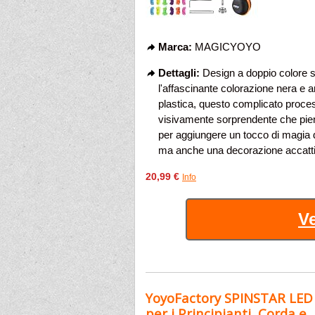
Marca:
MAGICYOYO
Dettagli:
Design a doppio colore so
l'affascinante colorazione nera e a
plastica, questo complicato proces
visivamente sorprendente che pieno
per aggiungere un tocco di magia 
ma anche una decorazione accattiva
20,99 €
Info
Ve
YoyoFactory SPINSTAR LED Y
per i Principianti, Corda e ..